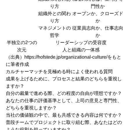
り方
門性か
組織外との関わ
オープンか、クローズド
り方
か
マネジメントの
従業員志向か、仕事志向
哲学
か
半独立の2つの
リーダーシップの受容度
次元
人と組織の一体感
（出典）https://hofstede.jp/organizational-culture/をもと
に筆者作成
カルチャーマッチを見極める時によく使われる質問
成果を上げるために、プロセスと結果のどちらを重視し
ますか？
自分の裁量で進める際、どの程度の自由が理想ですか？
あなたの仕事の評価基準として、上司の意見と専門性、
どちらを重視しますか？
当社の価値観の中で、最も共感できる内容は何ですか？
普段チームでプロジェクトに取り組む際、あなたはどの
ような役割を担っていますか？