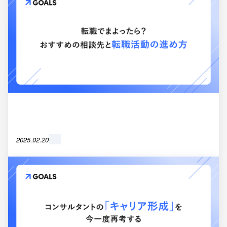
2025.02.20