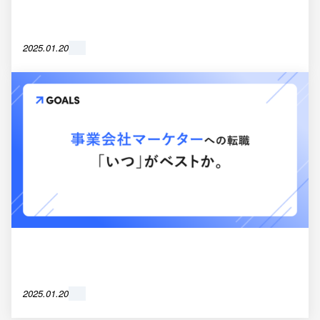
2025.01.20
2025.01.20