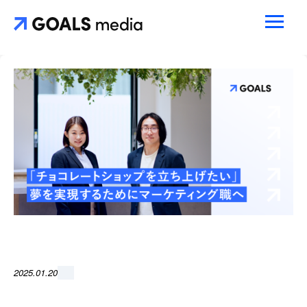
2025.01.20